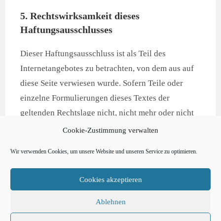
5. Rechtswirksamkeit dieses
Haftungsausschlusses
Dieser Haftungsausschluss ist als Teil des
Internetangebotes zu betrachten, von dem aus auf
diese Seite verwiesen wurde. Sofern Teile oder
einzelne Formulierungen dieses Textes der
geltenden Rechtslage nicht, nicht mehr oder nicht
vollständig entsprechen sollten, bleiben die
Cookie-Zustimmung verwalten
übrigen Teile des Dokumentes in ihrem Inhalt und
Wir verwenden Cookies, um unsere Website und unseren Service zu optimieren.
ihrer Gültigkeit davon unberührt.
Cookies akzeptieren
Ablehnen
Impressum
Datenschutzerklärung
Haftungsausschluss
Cookie-Richtlinie (EU)